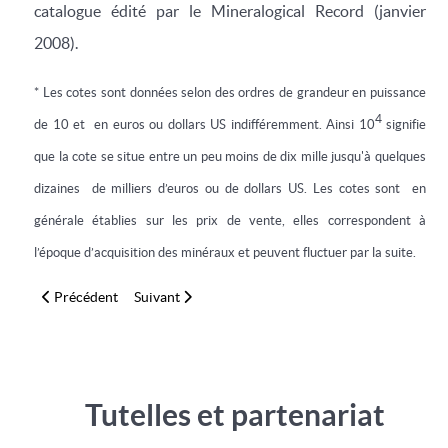
catalogue édité par le Mineralogical Record (janvier
2008).
* Les cotes sont données selon des ordres de grandeur en puissance
4
de 10 et en euros ou dollars US indifféremment. Ainsi 10
signifie
que la cote se situe entre un peu moins de dix mille jusqu'à quelques
dizaines de milliers d’euros ou de dollars US. Les cotes sont en
générale établies sur les prix de vente, elles correspondent à
l’époque d’acquisition des minéraux et peuvent fluctuer par la suite.
Article précédent : Zunyite (4x4x4cm)
Article suivant : Grandidierite (10x3x2,5cm)
Précédent
Suivant
Tutelles et partenariat