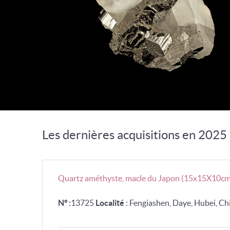
Les dernières acquisitions en 2025
Quartz améthyste, macle du Japon (15x15X10cm
N° :
13725
Localité
: Fengiashen, Daye, Hubei, Ch