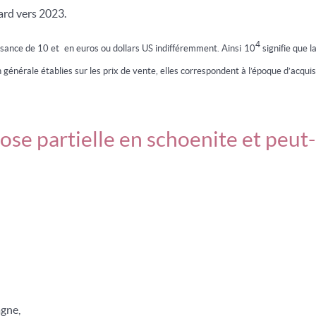
ard vers 2023.
4
ssance de 10 et en euros ou dollars US indifféremment. Ainsi 10
signifie que l
 générale établies sur les prix de vente, elles correspondent à l’époque d’acquis
e partielle en schoenite et peut-ê
agne,