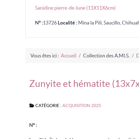
Sanidine pierre-de-lune (11X11X6cm)
N° :
13726
Localité :
Mina la Pili, Saucillo, Chihua
Vous êtes ici :
Accueil
Collection des A.MI.S.
D
Zunyite et hématite (13x7
CATÉGORIE :
ACQUISITION 2025
N° :