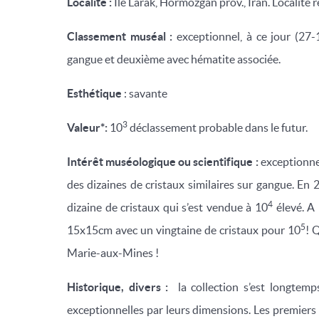
Localité :
Île Larak, Hormozgan prov., Iran. Localité
Classement muséal :
exceptionnel, à ce jour (27
gangue et deuxième avec hématite associée.
Esthétique
: savante
3
Valeur*:
10
déclassement probable dans le futur.
Intérêt muséologique ou scientifique :
exceptionnel
des dizaines de cristaux similaires sur gangue. En 
4
dizaine de cristaux qui s’est vendue à 10
élevé. A 
5
15x15cm avec un vingtaine de cristaux pour 10
! 
Marie-aux-Mines !
Historique, divers :
la collection s’est longtemps
exceptionnelles par leurs dimensions. Les premiers