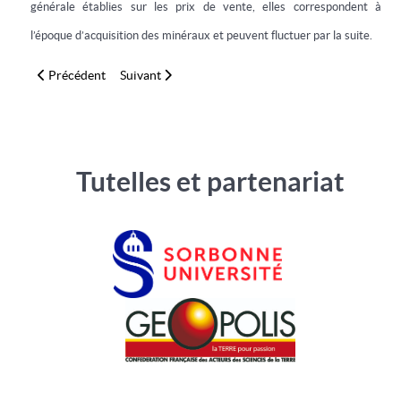
générale établies sur les prix de vente, elles correspondent à
l’époque d’acquisition des minéraux et peuvent fluctuer par la suite.
Article précédent : Pseudomorphose aragonite en calcédoine (1
Article suivant : Quartz améthyste, macle du Japo
Précédent
Suivant
Tutelles et partenariat